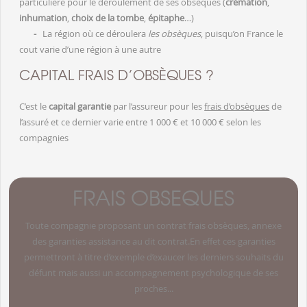
particulière pour le déroulement de ses obsèques (
crémation
,
inhumation
,
choix de la tombe
,
épitaphe
…)
-
La région où ce déroulera
les obsèques
, puisqu’on France le
cout varie d’une région à une autre
CAPITAL FRAIS D’OBSÈQUES ?
C’est le
capital
garantie
par l’assureur pour les
frais d’obsèques
de
l’assuré et ce dernier varie entre 1 000 € et 10 000 € selon les
compagnies
FRAIS OBSEQUES
Toute compagnie proposant un contrat frais obsèques, annexe
des garanties assistance au dit contrat.En effet ces garanties
permettront à titre d’exemple d’exaucer les derniers souhaits du
défunt mais aussi un accompagnement psychologique de ses
proches...