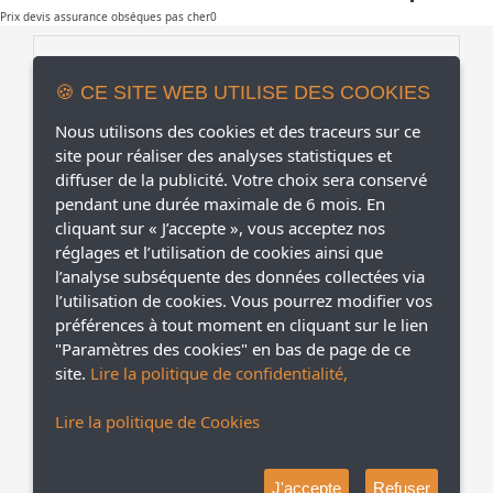
Prix devis assurance obséques pas cher0
Contrat assurances obseques en France
🍪 CE SITE WEB UTILISE DES COOKIES
RAPPEL IMMEDIAT
Nous utilisons des cookies et des traceurs sur ce
site pour réaliser des analyses statistiques et
diffuser de la publicité. Votre choix sera conservé
pendant une durée maximale de 6 mois. En
cliquant sur « J’accepte », vous acceptez nos
réglages et l’utilisation de cookies ainsi que
Pour traiter votre demande, nous avons l'obligation de
l’analyse subséquente des données collectées via
traiter vos données personnelles. En cliquant sur Envoyer,
vous acceptez de transmettre vos informations à CALIPSO
l’utilisation de cookies. Vous pourrez modifier vos
ASSURANCES, qui s'engage à les utiliser conformément à sa
préférences à tout moment en cliquant sur le lien
politique de confidentialité. Vous recevrez ainsi des
"Paramètres des cookies" en bas de page de ce
propositions de devis assurances par téléphone et/ou email.
site.
Lire la politique de confidentialité,
Pour plus de détails sur le traitement de vos données,
Veuillez
consulter la Politique d’utilisation des données de CALIPSO
ASSURANCES.
Lire la politique de Cookies
J'accepte
Refuser