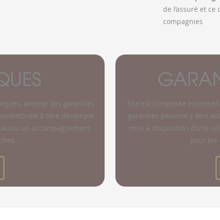
de l’assuré et ce 
compagnies
QUES
GARAN
sèques, annexe des garanties
Elle est composée essentiell
 permettront à titre d’exemple
garanties peuvent y être ad
is aussi un accompagnement
mise à disposition d’une cel
hes...
pour les