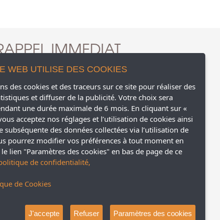
RAPPEL IMMEDIAT
TE WEB UTILISE DES COOKIES
ns des cookies et des traceurs sur ce site pour réaliser des
tistiques et diffuser de la publicité. Votre choix sera
Pour traiter votre demande, nous avons l'obligation de
ndant une durée maximale de 6 mois. En cliquant sur «
traiter vos données personnelles. En cliquant sur Envoyer,
 vous acceptez nos réglages et l’utilisation de cookies ainsi
vous acceptez de transmettre vos informations à
e subséquente des données collectées via l’utilisation de
CALIPSO ASSURANCES, qui s'engage à les utiliser
us pourrez modifier vos préférences à tout moment en
conformément à sa politique de confidentialité. Vous
recevrez ainsi des propositions de devis assurances par
r le lien "Paramètres des cookies" en bas de page de ce
téléphone et/ou email. Pour plus de détails sur le
 politique de confidentialité,
traitement de vos données,
Veuillez consulter la Politique
d’utilisation des données de CALIPSO ASSURANCES.
tique de Cookies
J'accepte
Refuser
Paramètres des cookies