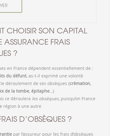
 CHOISIR SON CAPITAL
 ASSURANCE FRAIS
ES ?
ques en France dépendent essentiellement de :
s du défunt
, as-t-il exprimé une volonté
r le déroulement de ses obsèques (
crémation
,
ix de la tombe
,
épitaphe
…)
où ce déroulera
les obsèques
, puisqu’on France
ne région à une autre
FRAIS D’OBSÈQUES ?
rantie
par l’assureur pour les
frais d’obsèques