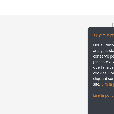
🍪 CE SI
Nous utiliso
analyses sta
conservé pe
J’accepte »,
que l’analys
cookies. Vo
cliquant su
site.
Lire la
Lire la poli