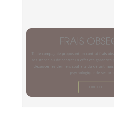
FRAIS OBSE
Toute compagnie proposant un contrat frais ob
assistance au dit contrat.En effet ces garanties
d’exaucer les derniers souhaits du défunt ma
psychologique de ses proc
LIRE PLUS