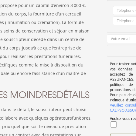
roposé pour un capital d’environ 3 000 €.
ion du corps, la fourniture d’un cercueil
les (inhumation ou crémation). La formule
s soins de conservation et séjour en maison
i le souscripteur décède dans un centre de
 du corps jusqu’à ce que l’entreprise de
ur réaliser les prestations funéraires.
Pour traiter vo
écifiques comme la mise à disposition du
vos données p
mbale ou encore l’assistance d’un maître de
acceptez de 
ASSURANCES, q
politique de
propositions d
ES MOINDRESDÉTAILS
Pour plus de d
Politique d’u
Veuillez consu
dans le détail, le souscripteur peut choisir
CALIPSO ASSU
r collabore avec quelques opérateursfunèbres,
Voulez-vous rec
r prix quel que soit le niveau de prestation
oser un contrat avec des prestations sur