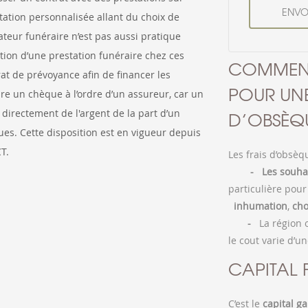
ation personnalisée allant du choix de
ateur funéraire n’est pas aussi pratique
on d’une prestation funéraire chez ces
COMMENT
rat de prévoyance afin de financer les
POUR UNE
ire un chèque à l’ordre d’un assureur, car un
 directement de l'argent de la part d’un
D’OBSÈQU
ues. Cette disposition est en vigueur depuis
T.
Les frais d’obsè
- Les souhait
particulière pou
inhumation
,
cho
-
La région 
le cout varie d’u
CAPITAL 
C’est le
capital
ga